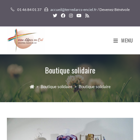
Skip
01 46 84 01 37
accueil@terredarcs-enciel.fr
/ Devenez Bénévole
to
content
MENU
Boutique solidaire
>
Boutique solidaire
>
Boutique solidaire