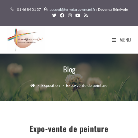
Skip
01 46 84 01 37
accueil@terredarcs-enciel.fr
/ Devenez Bénévole
to
content
MENU
Blog
>
Exposition
>
Expo-vente de peinture
Expo-vente de peinture