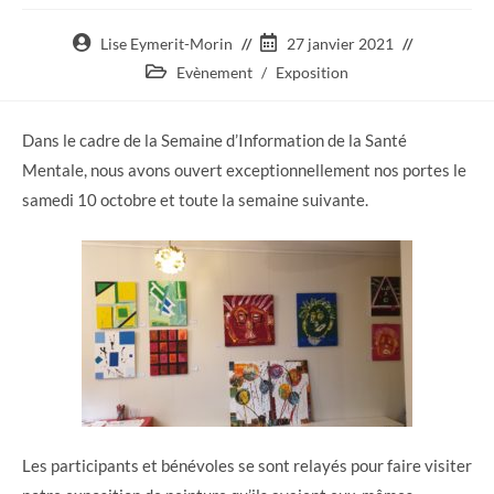
Auteur/autrice
Post
Lise Eymerit-Morin
27 janvier 2021
de
published:
Post
Evènement
/
Exposition
la
category:
publication :
Dans le cadre de la Semaine d’Information de la Santé
Mentale, nous avons ouvert exceptionnellement nos portes le
samedi 10 octobre et toute la semaine suivante.
Les participants et bénévoles se sont relayés pour faire visiter