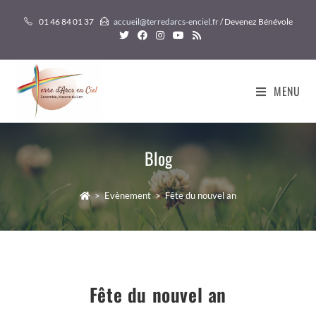
Skip
01 46 84 01 37
accueil@terredarcs-enciel.fr
/ Devenez Bénévole
to
content
MENU
Blog
>
Evènement
>
Fête du nouvel an
Fête du nouvel an