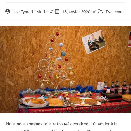
Auteur/autrice
Post
Post
Lise Eymerit-Morin
13 janvier 2020
Evènement
de
published:
category:
la
publication :
Nous nous sommes tous retrouvés vendredi 10 janvier à la