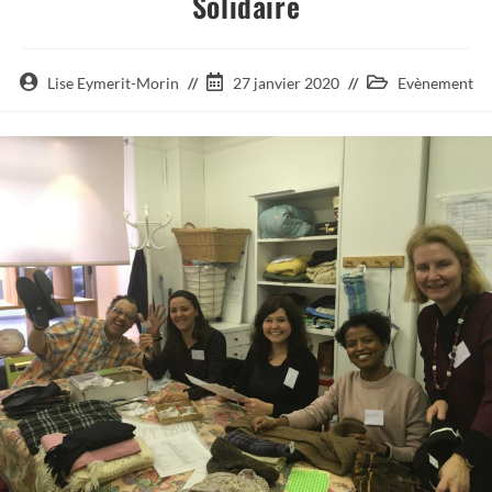
Solidaire
Auteur/autrice
Post
Post
Lise Eymerit-Morin
27 janvier 2020
Evènement
de
published:
category:
la
publication :