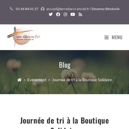
Skip
01 46 84 01 37
accueil@terredarcs-enciel.fr
/ Devenez Bénévole
to
content
MENU
Blog
>
Evènement
>
Journée de tri à la Boutique Solidaire
Journée de tri à la Boutique