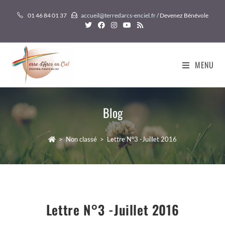
Skip
01 46 84 01 37
accueil@terredarcs-enciel.fr
/ Devenez Bénévole
to
content
MENU
Blog
>
Non classé
>
Lettre N°3 -Juillet 2016
Lettre N°3 -Juillet 2016