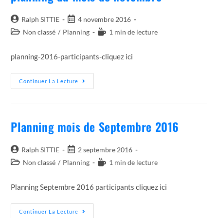
Auteur/autrice
Post
Ralph SITTIE
4 novembre 2016
de
published:
Post
Temps
Non classé
/
Planning
1 min de lecture
la
category:
de
publication :
lecture :
planning-2016-participants-cliquez ici
Planning
Continuer La Lecture
Du
Mois
De
Novembre
Planning mois de Septembre 2016
Auteur/autrice
Post
Ralph SITTIE
2 septembre 2016
de
published:
Post
Temps
Non classé
/
Planning
1 min de lecture
la
category:
de
publication :
lecture :
Planning Septembre 2016 participants cliquez ici
Planning
Continuer La Lecture