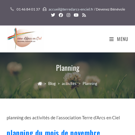
Skip
01 46 84 01 37
accueil@terredarcs-enciel.fr
/ Devenez Bénévole
to
content
MENU
Planning
>
Blog
>
activités
>
Planning
planning des activités de l’association Terre d’Arcs en Ciel
planning du mois de novembre