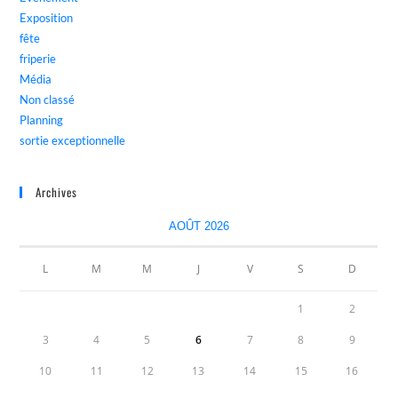
Exposition
fête
friperie
Média
Non classé
Planning
sortie exceptionnelle
Archives
AOÛT 2026
L
M
M
J
V
S
D
1
2
3
4
5
6
7
8
9
10
11
12
13
14
15
16