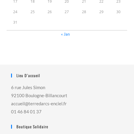
17
18
19
20
21
22
23
24
25
26
27
28
29
30
31
« Jan
Lieu D’accueil
6 rue Jules Simon
92100 Boulogne-Billancourt
accueil@terredarcs-enciel.fr
01 46 84 01 37
Boutique Solidaire