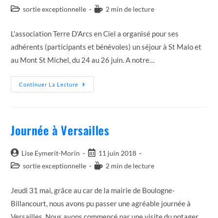
de
published:
Post
Temps
sortie exceptionnelle
2 min de lecture
la
category:
de
publication :
lecture :
L'association Terre D'Arcs en Ciel a organisé pour ses
adhérents (participants et bénévoles) un séjour à St Malo et
au Mont St Michel, du 24 au 26 juin. A notre…
Séjour
Continuer La Lecture
À
St
Malo
Et
Au
Journée à Versailles
Mont
St
Michel
Auteur/autrice
Post
Lise Eymerit-Morin
11 juin 2018
de
published:
Post
Temps
sortie exceptionnelle
2 min de lecture
la
category:
de
publication :
lecture :
Jeudi 31 mai, grâce au car de la mairie de Boulogne-
Billancourt, nous avons pu passer une agréable journée à
Versailles. Nous avons commencé par une visite du potager