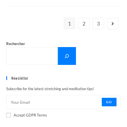
Barbizon
1
2
3
Aller à l
Rechercher
Newsletter
Subscribe for the latest stretching and meditation tips!
GO
Accept GDPR Terms