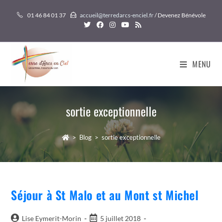
Skip
01 46 84 01 37
accueil@terredarcs-enciel.fr
/ Devenez Bénévole
to
content
MENU
sortie exceptionnelle
>
Blog
>
sortie exceptionnelle
Séjour à St Malo et au Mont st Michel
Auteur/autrice
Post
Lise Eymerit-Morin
5 juillet 2018