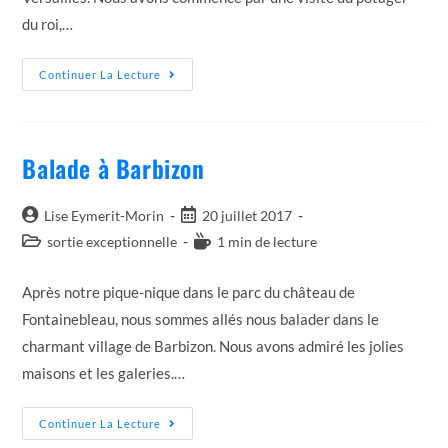
du roi,…
Journée
Continuer La Lecture
À
Versailles
Balade à Barbizon
Auteur/autrice
Post
Lise Eymerit-Morin
20 juillet 2017
de
published:
Post
Temps
sortie exceptionnelle
1 min de lecture
la
category:
de
publication :
lecture :
Après notre pique-nique dans le parc du château de
Fontainebleau, nous sommes allés nous balader dans le
charmant village de Barbizon. Nous avons admiré les jolies
maisons et les galeries.…
Balade
Continuer La Lecture
À