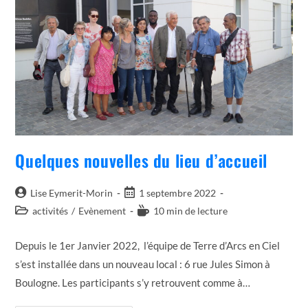
Quelques nouvelles du lieu d’accueil
Auteur/autrice
Post
Lise Eymerit-Morin
1 septembre 2022
de
published:
Post
Temps
activités
/
Evènement
10 min de lecture
la
category:
de
publication :
lecture :
Depuis le 1er Janvier 2022, l’équipe de Terre d’Arcs en Ciel
s’est installée dans un nouveau local : 6 rue Jules Simon à
Boulogne. Les participants s’y retrouvent comme à…