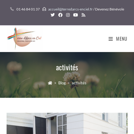
Skip
01 46 84 01 37
accueil@terredarcs-enciel.fr
/ Devenez Bénévole
to
content
MENU
activités
>
Blog
>
activités