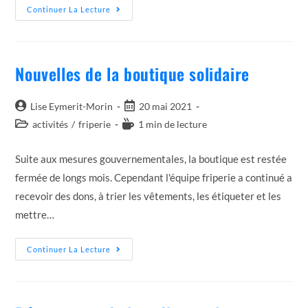
Quelques
Continuer La Lecture
Nouvelles
Du
Lieu
D’accueil
Nouvelles de la boutique solidaire
Auteur/autrice
Post
Lise Eymerit-Morin
20 mai 2021
de
published:
Post
Temps
activités
/
friperie
1 min de lecture
la
category:
de
publication :
lecture :
Suite aux mesures gouvernementales, la boutique est restée
fermée de longs mois. Cependant l'équipe friperie a continué a
recevoir des dons, à trier les vêtements, les étiqueter et les
mettre…
Nouvelles
Continuer La Lecture
De
La
Boutique
Solidaire