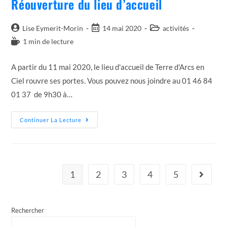
Réouverture du lieu d’accueil
Auteur/autrice
Post
Post
Lise Eymerit-Morin
14 mai 2020
activités
de
published:
category:
Temps
1 min de lecture
la
de
publication :
lecture :
A partir du 11 mai 2020, le lieu d'accueil de Terre d'Arcs en
Ciel rouvre ses portes. Vous pouvez nous joindre au 01 46 84
01 37 de 9h30 à…
Réouverture
Continuer La Lecture
Du
Lieu
D’accueil
1
2
3
4
5
Aller à l
Rechercher