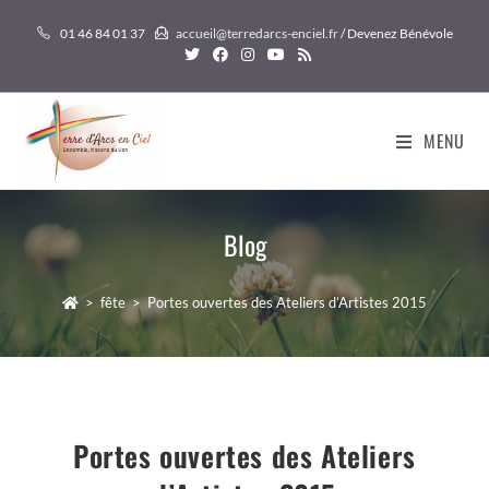
Skip
01 46 84 01 37
accueil@terredarcs-enciel.fr
/ Devenez Bénévole
to
content
MENU
Blog
>
fête
>
Portes ouvertes des Ateliers d’Artistes 2015
Portes ouvertes des Ateliers