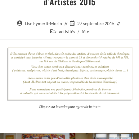
d’Artistes 2015
Auteur/autrice
Post
Lise Eymerit-Morin
27 septembre 2015
de
published:
Post
activités
/
fête
la
category:
publication :
Cliquez sur le cadre pour agrandir le texte