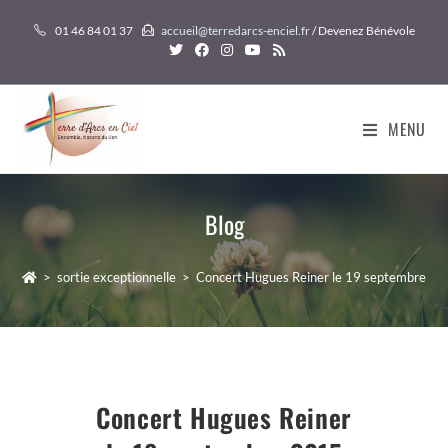
Skip
01 46 84 01 37
accueil@terredarcs-enciel.fr
/ Devenez Bénévole
to
content
MENU
Blog
>
sortie exceptionnelle
>
Concert Hugues Reiner le 19 septembre 2
Concert Hugues Reiner