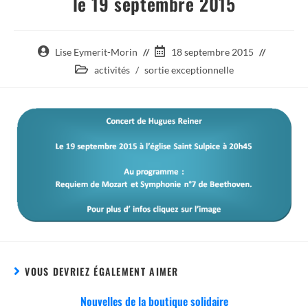
le 19 septembre 2015
Auteur/autrice
Post
Lise Eymerit-Morin
18 septembre 2015
de
published:
Post
activités
/
sortie exceptionnelle
la
category:
publication :
VOUS DEVRIEZ ÉGALEMENT AIMER
Nouvelles de la boutique solidaire