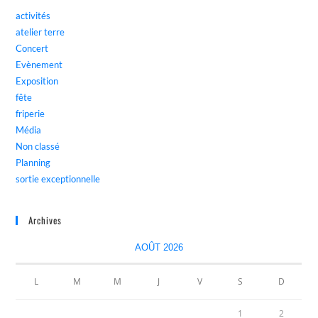
activités
atelier terre
Concert
Evènement
Exposition
fête
friperie
Média
Non classé
Planning
sortie exceptionnelle
Archives
AOÛT 2026
L
M
M
J
V
S
D
1
2