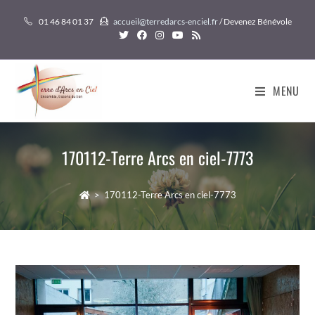
Skip
01 46 84 01 37
accueil@terredarcs-enciel.fr
/ Devenez Bénévole
to
content
MENU
170112-Terre Arcs en ciel-7773
>
170112-Terre Arcs en ciel-7773