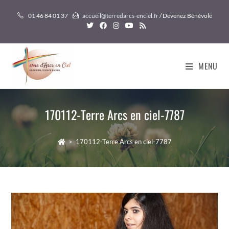
Skip
01 46 84 01 37
accueil@terredarcs-enciel.fr
/ Devenez Bénévole
to
content
MENU
170112-Terre Arcs en ciel-7787
>
170112-Terre Arcs en ciel-7787