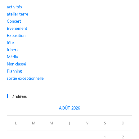
activités
atelier terre
Concert
Evènement
Exposition
fête
friperie
Média
Non classé
Planning
sortie exceptionnelle
Archives
AOÛT 2026
L
M
M
J
V
S
D
1
2