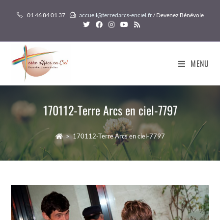
Skip
01 46 84 01 37
accueil@terredarcs-enciel.fr
/ Devenez Bénévole
to
content
MENU
170112-Terre Arcs en ciel-7797
>
170112-Terre Arcs en ciel-7797