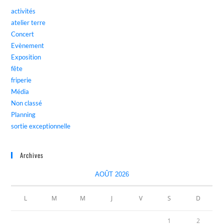
activités
atelier terre
Concert
Evènement
Exposition
fête
friperie
Média
Non classé
Planning
sortie exceptionnelle
Archives
AOÛT 2026
L
M
M
J
V
S
D
1
2