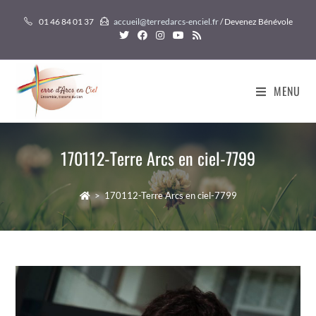
Skip
01 46 84 01 37
accueil@terredarcs-enciel.fr
/ Devenez Bénévole
to
content
MENU
170112-Terre Arcs en ciel-7799
>
170112-Terre Arcs en ciel-7799