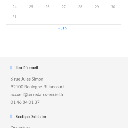
24
25
26
27
28
29
30
31
« Jan
Lieu D’accueil
6 rue Jules Simon
92100 Boulogne-Billancourt
accueil@terredarcs-enciel.fr
01 46 84 01 37
Boutique Solidaire
Ouverture