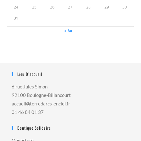
24
25
26
27
28
29
30
31
« Jan
Lieu D’accueil
6 rue Jules Simon
92100 Boulogne-Billancourt
accueil@terredarcs-enciel.fr
01 46 84 01 37
Boutique Solidaire
Ouverture