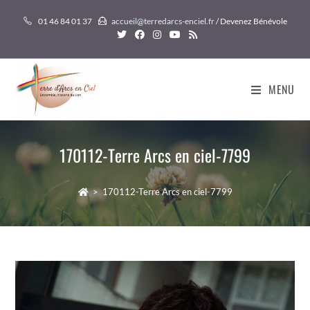
Skip
01 46 84 01 37
accueil@terredarcs-enciel.fr
/ Devenez Bénévole
to
content
MENU
170112-Terre Arcs en ciel-7799
>
170112-Terre Arcs en ciel-7799