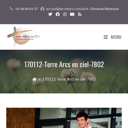
Skip
01 46 84 01 37
accueil@terredarcs-enciel.fr
/ Devenez Bénévole
to
content
MENU
170112-Terre Arcs en ciel-7802
>
170112-Terre Arcs en ciel-7802