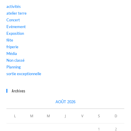
activités
atelier terre
Concert
Evènement
Exposition
fête
friperie
Média
Non classé
Planning
sortie exceptionnelle
Archives
AOÛT 2026
L
M
M
J
V
S
D
1
2