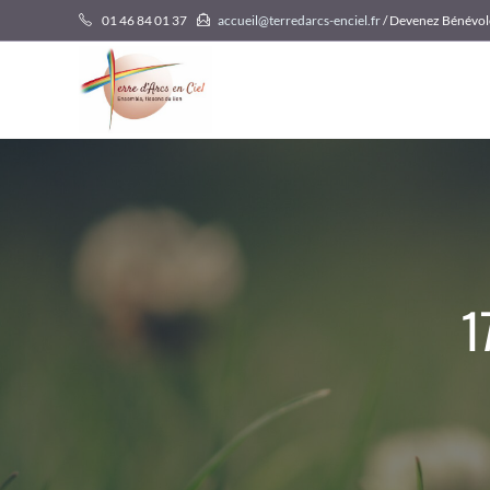
Skip
01 46 84 01 37
accueil@terredarcs-enciel.fr
/ Devenez Bénévol
to
content
1