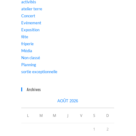
activités
atelier terre
Concert
Evènement
Exposition
fête
friperie
Média
Non classé
Planning
sortie exceptionnelle
Archives
AOÛT 2026
L
M
M
J
V
S
D
1
2