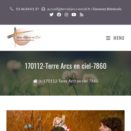
Skip
01 46 84 01 37
accueil@terredarcs-enciel.fr
/ Devenez Bénévole
to
content
MENU
170112-Terre Arcs en ciel-7860
>
170112-Terre Arcs en ciel-7860