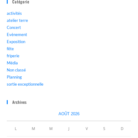
Catégorie
activités
atelier terre
Concert
Evènement
Exposition
fête
friperie
Média
Non classé
Planning
sortie exceptionnelle
Archives
AOÛT 2026
L
M
M
J
V
S
D