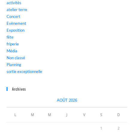
activités
atelier terre
Concert
Evènement
Exposition
fête
friperie
Média
Non classé
Planning
sortie exceptionnelle
Archives
AOÛT 2026
L
M
M
J
V
S
D
1
2