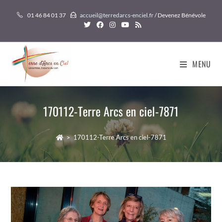
Skip
01 46 84 01 37
accueil@terredarcs-enciel.fr
/ Devenez Bénévole
to
content
MENU
170112-Terre Arcs en ciel-7871
>
170112-Terre Arcs en ciel-7871