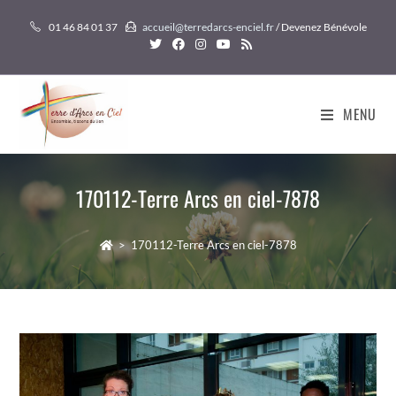
Skip
01 46 84 01 37
accueil@terredarcs-enciel.fr
/ Devenez Bénévole
to
content
MENU
170112-Terre Arcs en ciel-7878
>
170112-Terre Arcs en ciel-7878