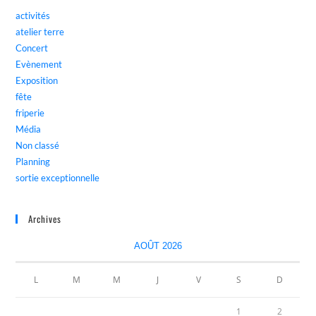
activités
atelier terre
Concert
Evènement
Exposition
fête
friperie
Média
Non classé
Planning
sortie exceptionnelle
Archives
AOÛT 2026
L
M
M
J
V
S
D
1
2