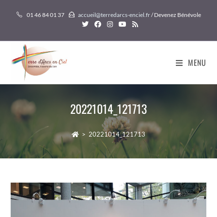
Skip
01 46 84 01 37
accueil@terredarcs-enciel.fr
/ Devenez Bénévole
to
content
MENU
20221014_121713
>
20221014_121713