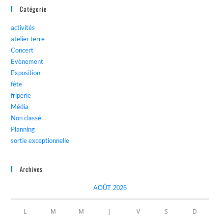
Catégorie
activités
atelier terre
Concert
Evènement
Exposition
fête
friperie
Média
Non classé
Planning
sortie exceptionnelle
Archives
AOÛT 2026
L
M
M
J
V
S
D