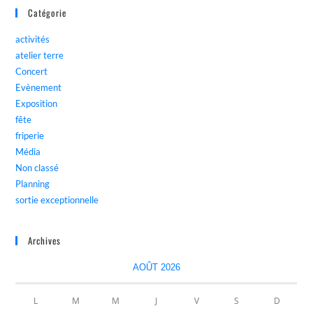
Catégorie
activités
atelier terre
Concert
Evènement
Exposition
fête
friperie
Média
Non classé
Planning
sortie exceptionnelle
Archives
AOÛT 2026
L
M
M
J
V
S
D