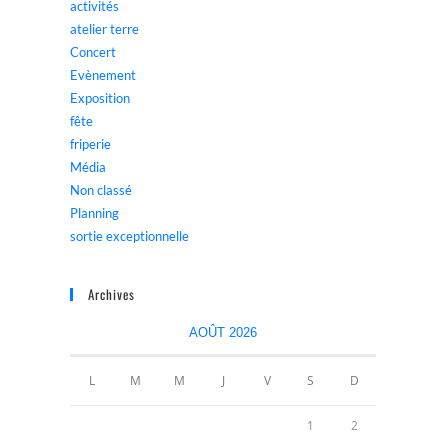
activités
atelier terre
Concert
Evènement
Exposition
fête
friperie
Média
Non classé
Planning
sortie exceptionnelle
Archives
AOÛT 2026
L
M
M
J
V
S
D
1
2