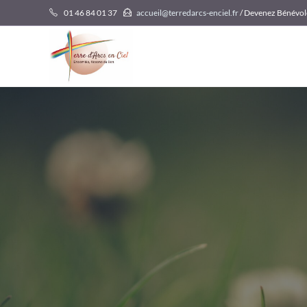
Skip
01 46 84 01 37
accueil@terredarcs-enciel.fr
/ Devenez Bénévol
to
content