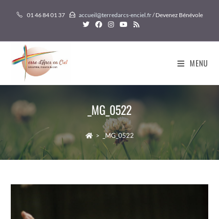
Skip
01 46 84 01 37
accueil@terredarcs-enciel.fr
/ Devenez Bénévole
to
content
MENU
_MG_0522
>
_MG_0522