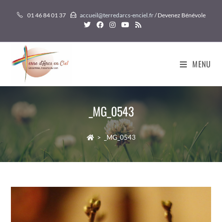
Skip
01 46 84 01 37
accueil@terredarcs-enciel.fr
/ Devenez Bénévole
to
content
MENU
_MG_0543
>
_MG_0543