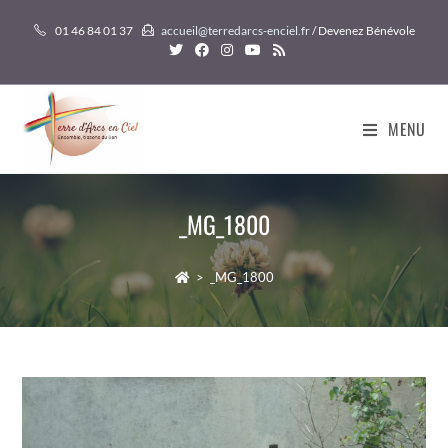
Skip
01 46 84 01 37
accueil@terredarcs-enciel.fr
/ Devenez Bénévole
to
content
MENU
_MG_1800
>
_MG_1800