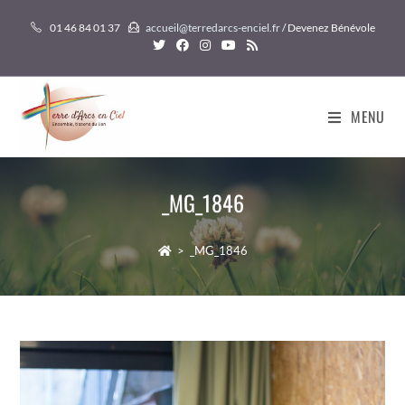
Skip
01 46 84 01 37
accueil@terredarcs-enciel.fr
/ Devenez Bénévole
to
content
MENU
_MG_1846
>
_MG_1846