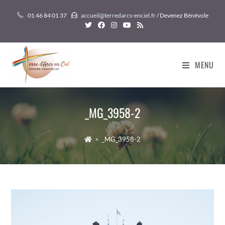
Skip
01 46 84 01 37
accueil@terredarcs-enciel.fr
/ Devenez Bénévole
to
content
MENU
_MG_3958-2
>
_MG_3958-2