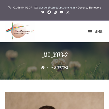
Skip
01 46 84 01 37
accueil@terredarcs-enciel.fr
/ Devenez Bénévole
to
content
MENU
_MG_3973-2
>
_MG_3973-2