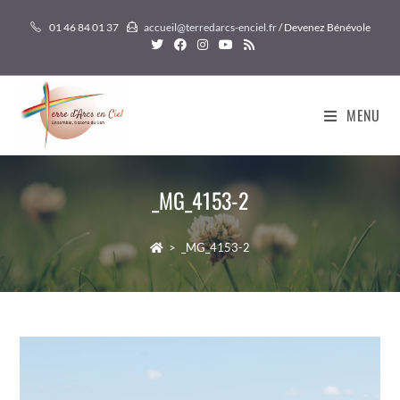
Skip
01 46 84 01 37
accueil@terredarcs-enciel.fr
/ Devenez Bénévole
to
content
MENU
_MG_4153-2
>
_MG_4153-2