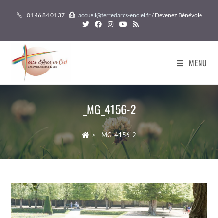
Skip
01 46 84 01 37
accueil@terredarcs-enciel.fr
/ Devenez Bénévole
to
content
MENU
_MG_4156-2
>
_MG_4156-2