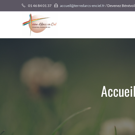
Skip
01 46 84 01 37
accueil@terredarcs-enciel.fr
/ Devenez Bénévol
to
content
Accuei