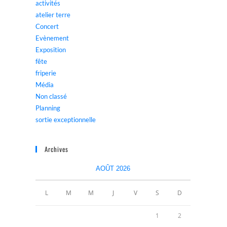
activités
atelier terre
Concert
Evènement
Exposition
fête
friperie
Média
Non classé
Planning
sortie exceptionnelle
Archives
AOÛT 2026
L
M
M
J
V
S
D
1
2