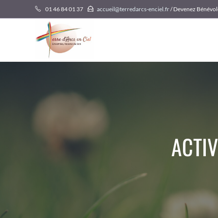
Skip
01 46 84 01 37
accueil@terredarcs-enciel.fr
/ Devenez Bénévol
to
content
ACTIV