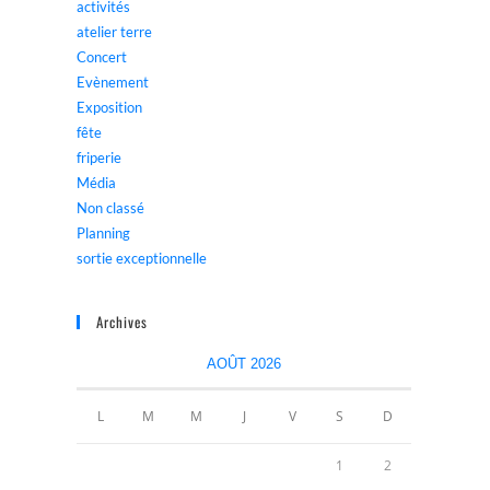
activités
atelier terre
Concert
Evènement
Exposition
fête
friperie
Média
Non classé
Planning
sortie exceptionnelle
Archives
AOÛT 2026
L
M
M
J
V
S
D
1
2