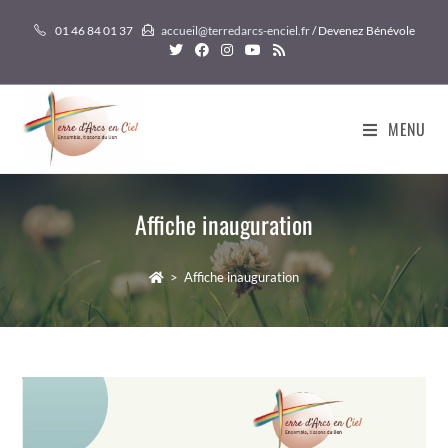
Skip
01 46 84 01 37
accueil@terredarcs-enciel.fr
/ Devenez Bénévole
to
content
MENU
Affiche inauguration
>
Affiche inauguration