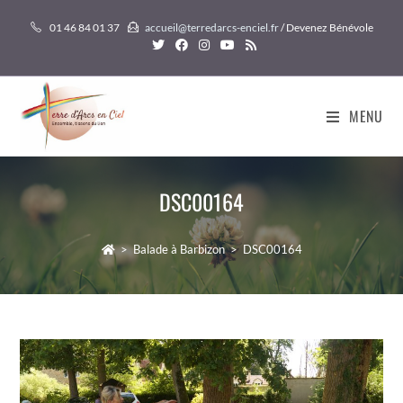
Skip
01 46 84 01 37
accueil@terredarcs-enciel.fr
/ Devenez Bénévole
to
content
MENU
DSC00164
>
Balade à Barbizon
>
DSC00164