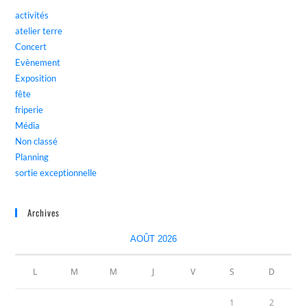
activités
atelier terre
Concert
Evènement
Exposition
fête
friperie
Média
Non classé
Planning
sortie exceptionnelle
Archives
AOÛT 2026
L
M
M
J
V
S
D
1
2