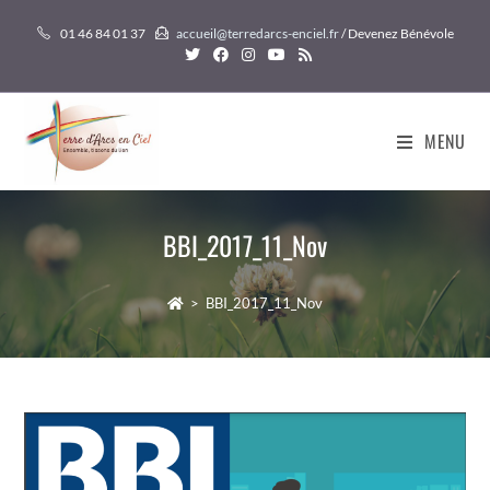
Skip
01 46 84 01 37
accueil@terredarcs-enciel.fr
/ Devenez Bénévole
to
content
MENU
BBI_2017_11_Nov
>
BBI_2017_11_Nov