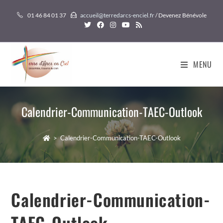
Skip
01 46 84 01 37
accueil@terredarcs-enciel.fr
/ Devenez Bénévole
to
content
MENU
Calendrier-Communication-TAEC-Outlook
>
Calendrier-Communication-TAEC-Outlook
Calendrier-Communication-
TAEC-Outlook