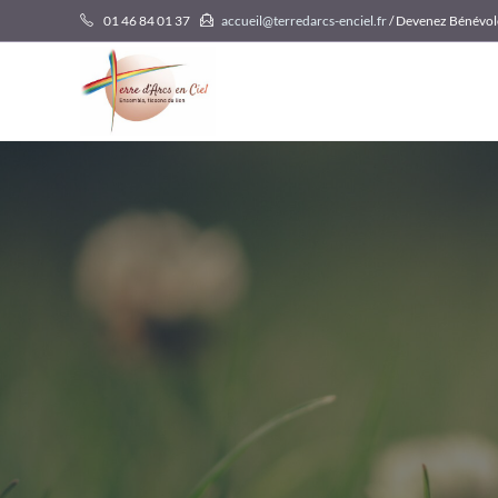
Skip
01 46 84 01 37
accueil@terredarcs-enciel.fr
/ Devenez Bénévol
to
content