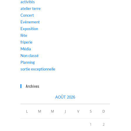
activités
atelier terre
Concert
Evènement
Exposition
fête
friperie
Média
Non classé
Planning
sortie exceptionnelle
Archives
AOÛT 2026
L
M
M
J
V
S
D
1
2