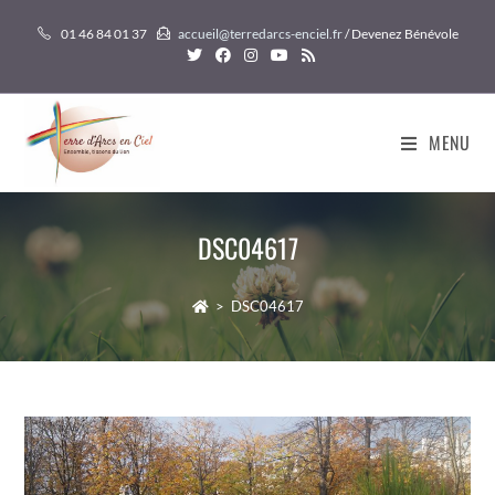
Skip
01 46 84 01 37
accueil@terredarcs-enciel.fr
/ Devenez Bénévole
to
content
MENU
DSC04617
>
DSC04617