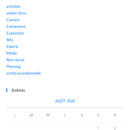
activités
atelier terre
Concert
Evènement
Exposition
fête
friperie
Média
Non classé
Planning
sortie exceptionnelle
Archives
AOÛT 2026
L
M
M
J
V
S
D
1
2