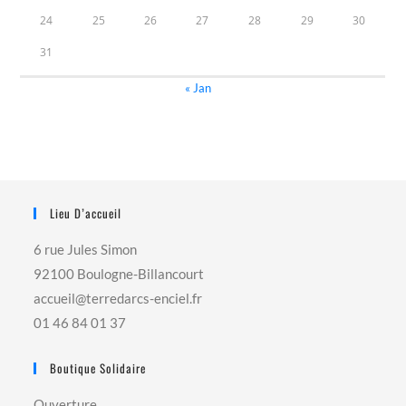
24
25
26
27
28
29
30
31
« Jan
Lieu D’accueil
6 rue Jules Simon
92100 Boulogne-Billancourt
accueil@terredarcs-enciel.fr
01 46 84 01 37
Boutique Solidaire
Ouverture