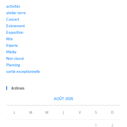
activités
atelier terre
Concert
Evènement
Exposition
fête
friperie
Média
Non classé
Planning
sortie exceptionnelle
Archives
AOÛT 2026
L
M
M
J
V
S
D
1
2