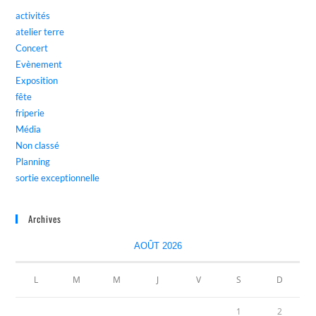
activités
atelier terre
Concert
Evènement
Exposition
fête
friperie
Média
Non classé
Planning
sortie exceptionnelle
Archives
AOÛT 2026
L
M
M
J
V
S
D
1
2