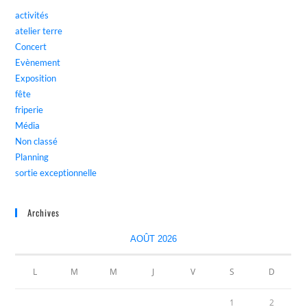
activités
atelier terre
Concert
Evènement
Exposition
fête
friperie
Média
Non classé
Planning
sortie exceptionnelle
Archives
AOÛT 2026
L
M
M
J
V
S
D
1
2