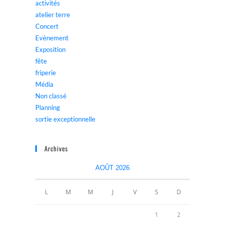
activités
atelier terre
Concert
Evènement
Exposition
fête
friperie
Média
Non classé
Planning
sortie exceptionnelle
Archives
AOÛT 2026
L
M
M
J
V
S
D
1
2