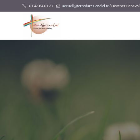
Skip
01 46 84 01 37
accueil@terredarcs-enciel.fr
/ Devenez Bénévol
to
content