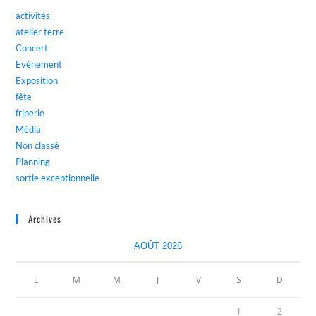
activités
atelier terre
Concert
Evènement
Exposition
fête
friperie
Média
Non classé
Planning
sortie exceptionnelle
Archives
AOÛT 2026
L
M
M
J
V
S
D
1
2