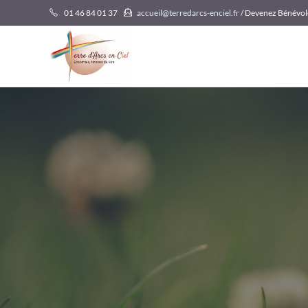
Skip
01 46 84 01 37
accueil@terredarcs-enciel.fr
/ Devenez Bénévol
to
content