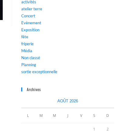
activités
atelier terre
Concert
Evènement
Exposition
fête
friperie
Média
Non classé
Planning
sortie exceptionnelle
Archives
AOÛT 2026
L
M
M
J
V
S
D
1
2