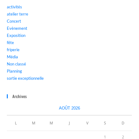
activités
atelier terre
Concert
Evènement
Exposition
fête
friperie
Média
Non classé
Planning
sortie exceptionnelle
Archives
AOÛT 2026
L
M
M
J
V
S
D
1
2