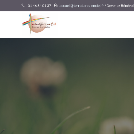
Skip
01 46 84 01 37
accueil@terredarcs-enciel.fr
/ Devenez Bénévol
to
content