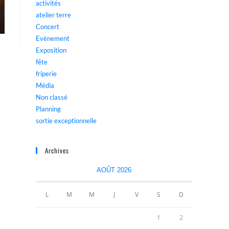
activités
atelier terre
Concert
Evènement
Exposition
fête
friperie
Média
Non classé
Planning
sortie exceptionnelle
Archives
AOÛT 2026
L
M
M
J
V
S
D
1
2