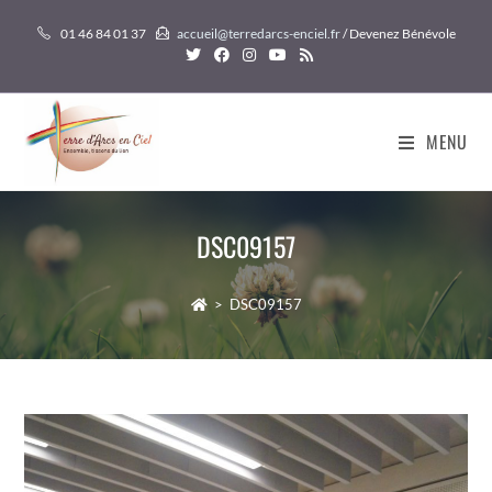
Skip
01 46 84 01 37
accueil@terredarcs-enciel.fr
/ Devenez Bénévole
to
content
MENU
DSC09157
>
DSC09157