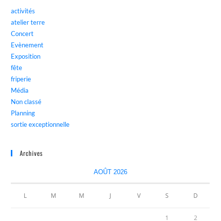
activités
atelier terre
Concert
Evènement
Exposition
fête
friperie
Média
Non classé
Planning
sortie exceptionnelle
Archives
AOÛT 2026
L
M
M
J
V
S
D
1
2